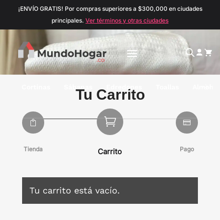
¡ENVÍO GRATIS! Por compras superiores a $300,000 en ciudades
principales.
Ver términos y otras ciudades
Cortinas
Sábanas
Edredones
Toallas
Almoha
Tu Carrito



Tienda
Pago
Carrito
Tu carrito está vacío.