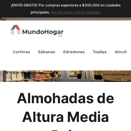
¡ENVÍO GRATIS! Por compras superiores a $300,000 en ciudades
principales.
Ver términos y otras ciudades
Cortinas
Sábanas
Edredones
Toallas
Almoha
Almohadas de
Altura Media