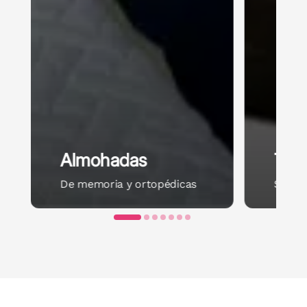
Almohadas
Toal
De memoria y ortopédicas
Suave