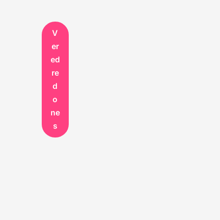
V
er
ed
re
d
o
ne
s