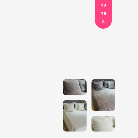
ba
na
s