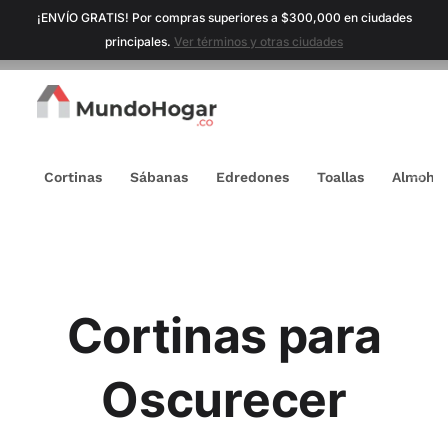
¡ENVÍO GRATIS! Por compras superiores a $300,000 en ciudades
principales.
Ver términos y otras ciudades
Cortinas
Sábanas
Edredones
Toallas
Almoha
Cortinas para
Oscurecer