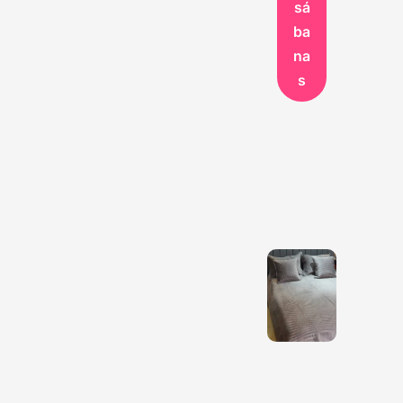
sá
ba
na
s