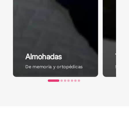
Almohadas
Toal
De memoria y ortopédicas
Suave