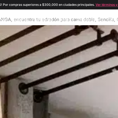
! Por compras superiores a $300,000 en ciudades principales.
Ver términos y
 encuentra tu edredón para cama doble, Sencilla, Q
inas
Sábanas
Edredones
Toallas
Cobijas de Hilo
Ofer