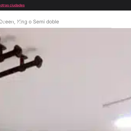
 otras ciudades
ueen, King o Semi doble
tas
Todo