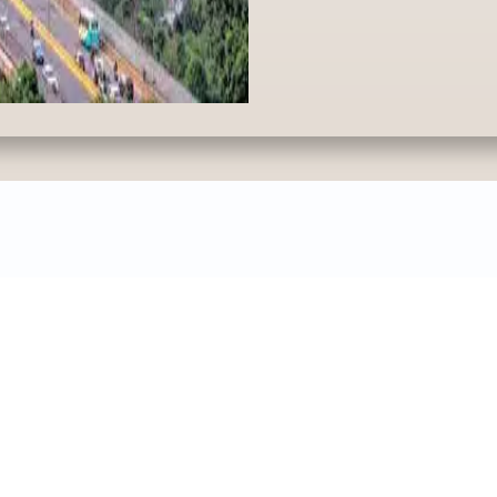
Encuentra tu edredón
ama doble, Sencilla, Queen, King o Sem